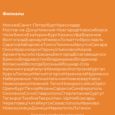
Филиалы
Москва
Санкт-Петербург
Краснодар
Ростов-на-Дону
Нижний Новгород
Новосибирск
Челябинск
Екатеринбург
Казань
Уфа
Воронеж
Волгоград
Барнаул
Ижевск
Тольятти
Ярославль
Саратов
Хабаровск
Томск
Тюмень
Иркутск
Самара
Омск
Красноярск
Пермь
Ульяновск
Киров
Архангельск
Астрахань
Белгород
Благовещенск
Брянск
Владивосток
Владикавказ
Владимир
Волжский
Вологда
Грозный
Йошкар-Ола
Калининград
Калуга
Кемерово
Кострома
Курган
Курск
Липецк
Магнитогорск
Махачкала
Мурманск
Набережные Челны
Нальчик
Нижневартовск
Нижнекамск
Нижний Тагил
Новороссийск
Орёл
Оренбург
Пенза
Рязань
Саранск
Симферополь
Смоленск
Сочи
Ставрополь
Стерлитамак
Сургут
Таганрог
Тамбов
Тверь
Улан-Удэ
Чебоксары
Череповец
Чита
Якутск
Севастополь
Иваново
Новокузнецк
Донецк
Мариуполь
Луганск
Политика конфиденциальности