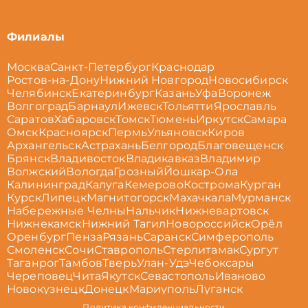
Филиалы
Москва
Санкт-Петербург
Краснодар
Ростов-на-Дону
Нижний Новгород
Новосибирск
Челябинск
Екатеринбург
Казань
Уфа
Воронеж
Волгоград
Барнаул
Ижевск
Тольятти
Ярославль
Саратов
Хабаровск
Томск
Тюмень
Иркутск
Самара
Омск
Красноярск
Пермь
Ульяновск
Киров
Архангельск
Астрахань
Белгород
Благовещенск
Брянск
Владивосток
Владикавказ
Владимир
Волжский
Вологда
Грозный
Йошкар-Ола
Калининград
Калуга
Кемерово
Кострома
Курган
Курск
Липецк
Магнитогорск
Махачкала
Мурманск
Набережные Челны
Нальчик
Нижневартовск
Нижнекамск
Нижний Тагил
Новороссийск
Орёл
Оренбург
Пенза
Рязань
Саранск
Симферополь
Смоленск
Сочи
Ставрополь
Стерлитамак
Сургут
Таганрог
Тамбов
Тверь
Улан-Удэ
Чебоксары
Череповец
Чита
Якутск
Севастополь
Иваново
Новокузнецк
Донецк
Мариуполь
Луганск
Политика конфиденциальности