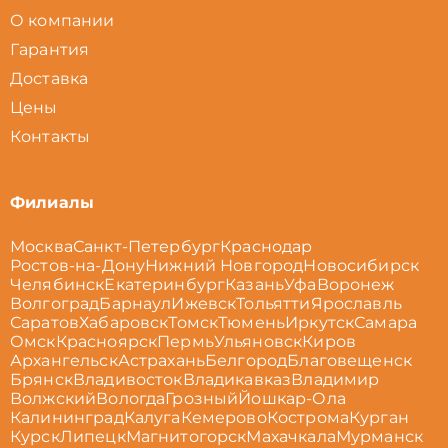
О компании
Гарантия
Доставка
Цены
Контакты
Филиалы
Москва
Санкт-Петербург
Краснодар
Ростов-на-Дону
Нижний Новгород
Новосибирск
Челябинск
Екатеринбург
Казань
Уфа
Воронеж
Волгоград
Барнаул
Ижевск
Тольятти
Ярославль
Саратов
Хабаровск
Томск
Тюмень
Иркутск
Самара
Омск
Красноярск
Пермь
Ульяновск
Киров
Архангельск
Астрахань
Белгород
Благовещенск
Брянск
Владивосток
Владикавказ
Владимир
Волжский
Вологда
Грозный
Йошкар-Ола
Калининград
Калуга
Кемерово
Кострома
Курган
Курск
Липецк
Магнитогорск
Махачкала
Мурманск