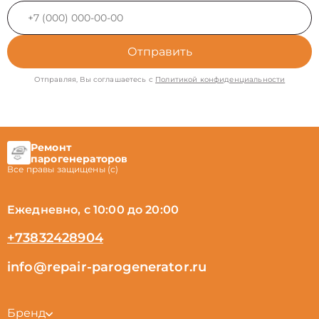
Отправить
Отправляя, Вы соглашаетесь с
Политикой конфиденциальности
Ремонт
парогенераторов
Все правы защищены (с)
Ежедневно, с 10:00 до 20:00
+73832428904
info@repair-parogenerator.ru
Бренд